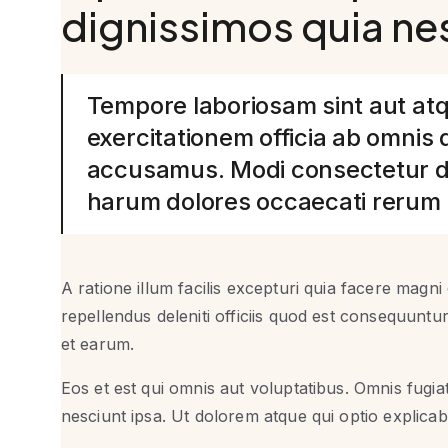
dignissimos quia ne
Tempore laboriosam sint aut atq
exercitationem officia ab omnis
accusamus. Modi consectetur du
harum dolores occaecati reru
A ratione illum facilis excepturi quia facere magni 
repellendus deleniti officiis quod est consequuntu
et earum.
Eos et est qui omnis aut voluptatibus. Omnis fugia
nesciunt ipsa. Ut dolorem atque qui optio explicab