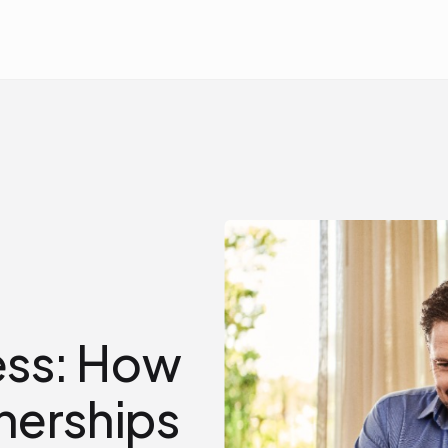
ess: How
nerships