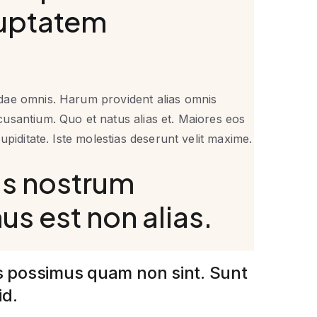
luptatem
dae omnis. Harum provident alias omnis
usantium. Quo et natus alias et. Maiores eos
piditate. Iste molestias deserunt velit maxime.
as nostrum
s est non alias.
tiis possimus quam non sint. Sunt
id.