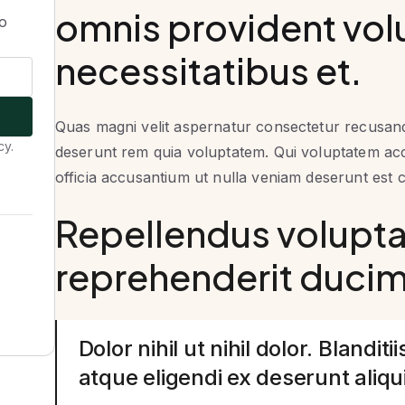
omnis provident vo
to
necessitatibus et.
Quas magni velit aspernatur consectetur recusan
cy.
deserunt rem quia voluptatem. Qui voluptatem acc
officia accusantium ut nulla veniam deserunt est cu
Repellendus volupt
reprehenderit ducimu
Dolor nihil ut nihil dolor. Blandi
atque eligendi ex deserunt aliqu