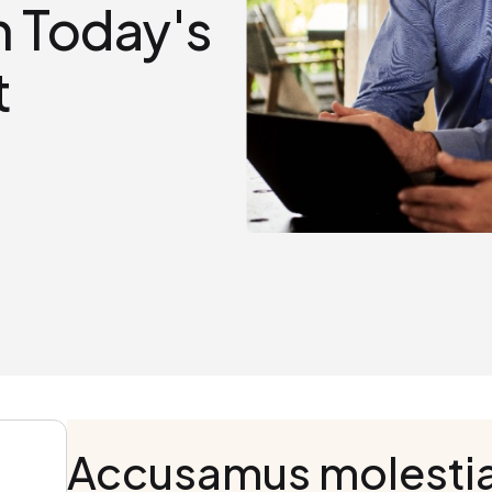
n Today's
t
Accusamus molesti