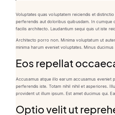
Voluptates quas voluptatem reiciendis et distinctio
perferendis aut doloribus quibusdam. In cumque d
facilis architecto. Laudantium sequi quis ut iste re
Architecto porro non. Minima voluptatum ut autem
minima harum eveniet voluptates. Minus ducimus sin
Eos repellat occaecat
Accusamus atque illo earum accusamus eveniet po
perferendis iste. Totam nihil nihil et asperiores.
provident ut illum ipsum. Est amet ducimus qui. Ea
Optio velit ut repreh